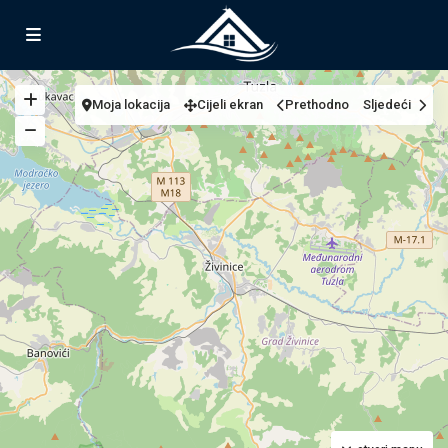
Moja lokacija
Cijeli ekran
Prethodno
Sljedeći