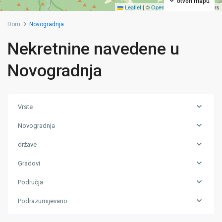
otvori mapu
Leaflet
|
©
OpenStreetMap
contributors
Dom
Novogradnja
Nekretnine navedene u
Novogradnja
Vrste
Novogradnja
države
Gradovi
Područja
Podrazumijevano