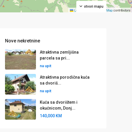
otvori mapu
Leaflet
|
©
OpenStreetMap
contributors
Nove nekretnine
Atraktivna zemljišna
parcela sa pri...
na upit
Atraktivna porodična kuća
sa dvoriš...
na upit
Kuća sa dvorištem i
okućnicom, Donj...
140,000 KM