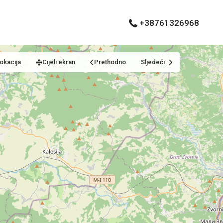
+38761326968
okacija
Cijeli ekran
Prethodno
Sljedeći