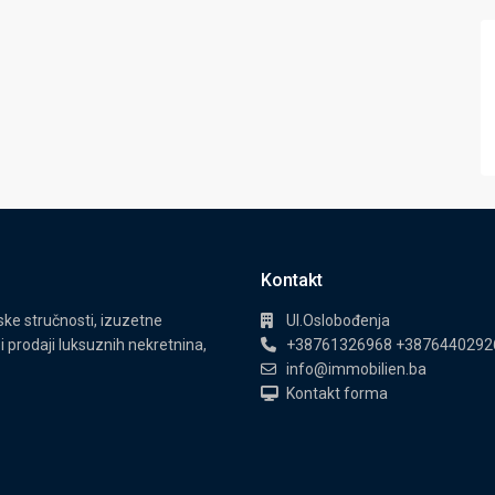
Kontakt
e stručnosti, izuzetne
Ul.Oslobođenja
i prodaji luksuznih nekretnina,
+38761326968 +3876440292
info@immobilien.ba
Kontakt forma