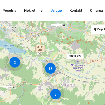
Početna
Nekretnine
Usluge
Kontakt
O nama
Moja l
300K KM
2
13
3