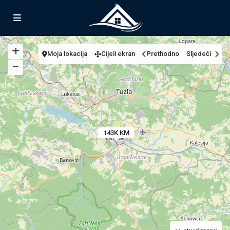
Moja lokacija
Cijeli ekran
Prethodno
Sljedeći
143K KM