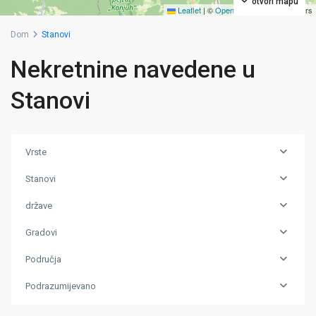
otvori mapu
Leaflet
|
©
OpenStreetMap
contributors
Dom
Stanovi
Nekretnine navedene u
Stanovi
Vrste
Stanovi
države
Gradovi
Područja
Grad
Podrazumijevano
Živinice
,
Zivinice