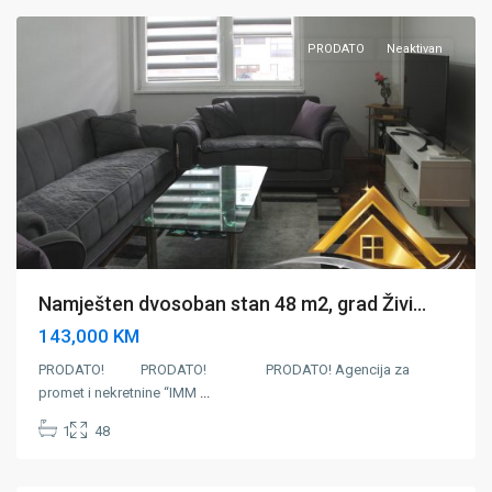
PRODATO
Neaktivan
Namješten dvosoban stan 48 m2, grad Živi...
143,000 KM
PRODATO! PRODATO! PRODATO! Agencija za
promet i nekretnine “IMM
...
1
48