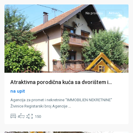
Na prodaju
Aktivan
Atraktivna porodična kuća sa dvorištem i...
na upit
Agencija za promet i nekretnine “IMMOBILIEN NEKRETNINE”
Živinice Registarski broj Agencije
...
4
2
150
Huskići
,
Lukavac