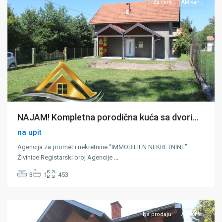
Za rent
Aktivan
NAJAM! Kompletna porodična kuća sa dvori...
na upit
Agencija za promet i nekretnine “IMMOBILIEN NEKRETNINE”
Živinice Registarski broj Agencije
...
3
1
453
Đurđevik
,
Zivinice
Na prodaju
Aktivan