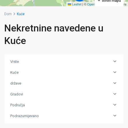
otvori mapu
Leaflet
|
©
OpenStreetMap
contributors
Dom
Kuće
Nekretnine navedene u
Kuće
Vrste
Kuće
države
Gradovi
Područja
Grad
Podrazumijevano
Živinice
,
Zivinice