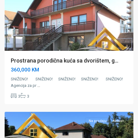
Prostrana porodična kuća sa dvorištem, g...
360,000 KM
SNIŽENO! SNIŽENO! SNIŽENO! SNIŽENO! SNIŽENO!
Agencija za pr
...
Gornje
3
3
Dubrave
,
Zivinice
Na prodaju
Aktivan