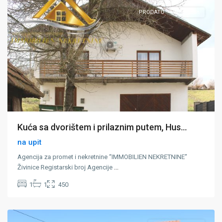
PRODATO
Neaktivan
Kuća sa dvorištem i prilaznim putem, Hus...
na upit
Agencija za promet i nekretnine “IMMOBILIEN NEKRETNINE”
Živinice Registarski broj Agencije
...
1
1
450
Strašanj
,
Zivinice