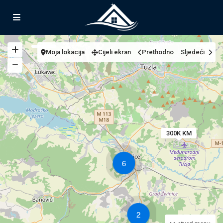
Moja lokacija
Cijeli ekran
Prethodno
Sljedeći
300K KM
6
2