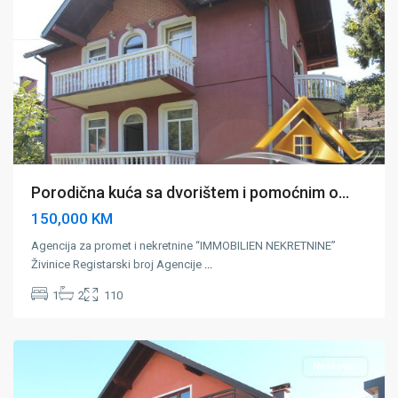
Porodična kuća sa dvorištem i pomoćnim o...
150,000 KM
Agencija za promet i nekretnine “IMMOBILIEN NEKRETNINE”
Živinice Registarski broj Agencije
...
Grad
1
2
110
Živinice
,
Zivinice
Neaktivan