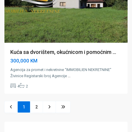
Kuća sa dvorištem, okućnicom i pomoćnim ...
300,000 KM
Agencija za promet i nekretnine “IMMOBILIEN NEKRETNINE”
Živinice Registarski broj Agencije
...
4
2
1
2