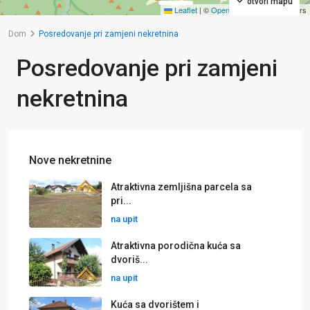
otvori mapu
Leaflet
|
©
OpenStreetMap
contributors
Dom
Posredovanje pri zamjeni nekretnina
Posredovanje pri zamjeni
nekretnina
Nove nekretnine
Atraktivna zemljišna parcela sa
pri...
na upit
Atraktivna porodična kuća sa
dvoriš...
na upit
Kuća sa dvorištem i