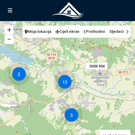
Moja lokacija
Cijeli ekran
Prethodno
Sljedeći
300K KM
2
13
3