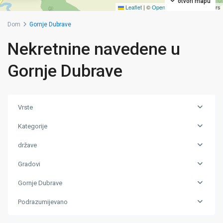
otvori mapu
Leaflet
|
©
OpenStreetMap
contributors
Dom
Gornje Dubrave
Nekretnine navedene u
Gornje Dubrave
Vrste
Kategorije
države
Gradovi
Gornje Dubrave
Gornje
Podrazumijevano
Dubrave
,
Zivinice