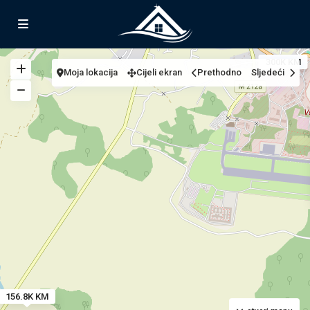
300K KM
Moja lokacija
Cijeli ekran
Prethodno
Sljedeći
156.8K KM