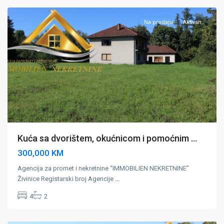
Na prodaju
Aktivan
Kuća sa dvorištem, okućnicom i pomoćnim ...
300,000 KM
Agencija za promet i nekretnine “IMMOBILIEN NEKRETNINE”
Živinice Registarski broj Agencije
...
Gornje
4
2
Dubrave
,
Zivinice