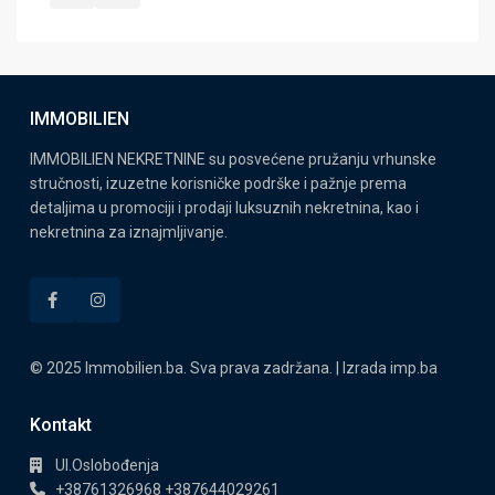
IMMOBILIEN
IMMOBILIEN NEKRETNINE su posvećene pružanju vrhunske
stručnosti, izuzetne korisničke podrške i pažnje prema
detaljima u promociji i prodaji luksuznih nekretnina, kao i
nekretnina za iznajmljivanje.
© 2025 Immobilien.ba. Sva prava zadržana. | Izrada
imp.ba
Kontakt
Ul.Oslobođenja
+38761326968 +387644029261