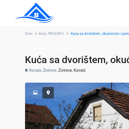
Dom
Kuće
,
PRODATO
Kuća sa dvorištem, okućnicom i pom.
,
PRODATO
Kuće
PRODATO
Kuća sa dvorištem, okuć
Kovači, Živinice,
Zivinice
,
Kovači