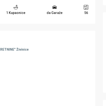
1 Kupaonice
da Garaže
56
KRETNINE” Živinice