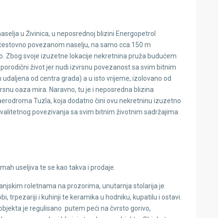
naselja u Živinica, u neposrednoj blizini Energopetrol
o cestovno povezanom naselju, na samo cca.150 m
o. Zbog svoje izuzetne lokacije nekretnina pruža budućem
n porodični život jer nudi izvrsnu povezanost sa svim bitnim
udaljena od centra grada) a u isto vrijeme, izolovano od
rsnu oaza mira. Naravno, tu je i neposredna blizina
erodroma Tuzla, koja dodatno čini ovu nekretninu izuzetno
kvalitetnog povezivanja sa svim bitnim životnim sadržajima.
ah useljiva te se kao takva i prodaje.
anjskim roletnama na prozorima, unutarnja stolarija je
, trpezariji i kuhinji te keramika u hodniku, kupatilu i ostavi.
objekta je regulisano putem peći na čvrsto gorivo,