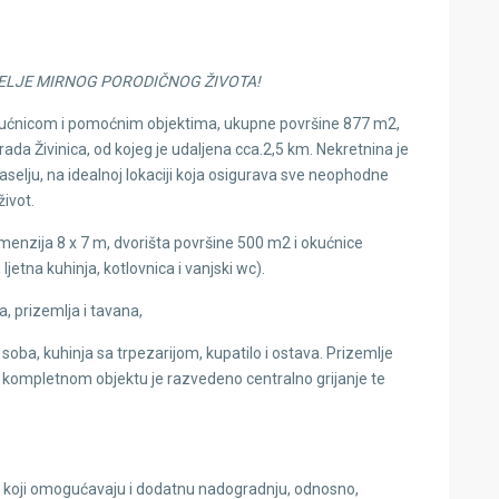
ITELJE MIRNOG PORODIČNOG ŽIVOTA!
okućnicom i pomoćnim objektima, ukupne površine 877 m2,
a grada Živinica, od kojeg je udaljena cca.2,5 km. Nekretnina je
lju, na idealnoj lokaciji koja osigurava sve neophodne
ivot.
menzija 8 x 7 m, dvorišta površine 500 m2 i okućnice
etna kuhinja, kotlovnica i vanjski wc).
, prizemlja i tavana,
oba, kuhinja sa trpezarijom, kupatilo i ostava. Prizemlje
 kompletnom objektu je razvedeno centralno grijanje te
a koji omogućavaju i dodatnu nadogradnju, odnosno,