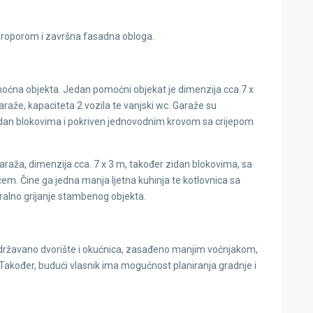
iroporom i završna fasadna obloga.
oćna objekta. Jedan pomoćni objekat je dimenzija cca.7 x
araže, kapaciteta 2 vozila te vanjski wc. Garaže su
dan blokovima i pokriven jednovodnim krovom sa crijepom
raža, dimenzija cca. 7 x 3 m, također zidan blokovima, sa
m. Čine ga jedna manja ljetna kuhinja te kotlovnica sa
tralno grijanje stambenog objekta.
o, održavano dvorište i okućnica, zasađeno manjim voćnjakom,
akođer, budući vlasnik ima mogućnost planiranja gradnje i