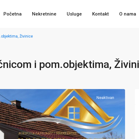
Početna
Nekretnine
Usluge
Kontakt
O nama
objektima, Živinice
nicom i pom.objektima, Živin
Neaktivan