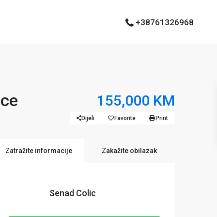
+38761326968
ice
155,000 KM
Dijeli
Favorite
Print
Zatražite informacije
Zakažite obilazak
Senad Colic