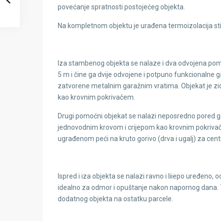
povećanje spratnosti postojećeg objekta.
Na kompletnom objektu je urađena termoizolacija st
Iza stambenog objekta se nalaze i dva odvojena pom
5 m i čine ga dvije odvojene i potpuno funkcionalne g
zatvorene metalnim garažnim vratima. Objekat je zi
kao krovnim pokrivačem.
Drugi pomoćni objekat se nalazi neposredno pored ga
jednovodnim krovom i crijepom kao krovnim pokrivače
ugrađenom peći na kruto gorivo (drva i ugalj) za cen
Ispred i iza objekta se nalazi ravno i liiepo uređen
idealno za odmor i opuštanje nakon napornog dana. T
dodatnog objekta na ostatku parcele.