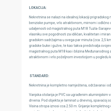
LOKACIJA:
Nekretnina se nalazi na idealnoj lokaciji prigradskog 
benziske pumpe, vrlo atraktivnom, mirnom i odličn
udaljenosti od magistralnog puta M18 Tuzla-Sarajev
vlasniku sve pogodnosti za idiličan, kvalitetan i mira
gradskim sadržajima u svega par minuta (cca. 2,5 km 
gradske buke i gužve, te kao takva predstvalja svojev
magistralnog puta M18 kao i blizina Međunarodnog a
atraktivnom i vrlo poželjnom investicijom u pogledu 
STANDARD:
Nekretnina je kompletno namještena, održavana i odm
Vanjska stolarija je PVC sa ugrađenim aluminijskim v
drvena. Pod objekta je laminat u dnevnoj, spavaćoj sobi
Visina stropa iznosi cca.2.50 m. Grijanje kompletnog 