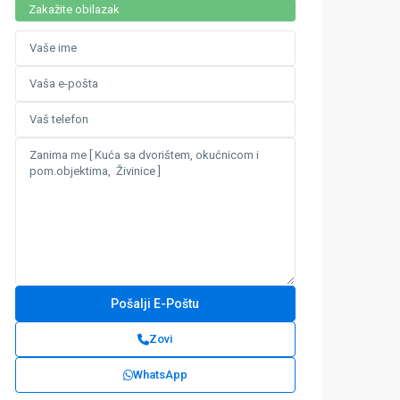
Zakažite obilazak
Zovi
WhatsApp