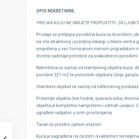
OPIS NEKRETNINE:
PRILIKA KOJU NE SMIJETE PROPUSTITI! ZA LJUB
Prodaje se prelijepa porodična kuća sa dvorištem, 
na vrlo atraktivnoj i poželjnoj lokaciji, u blizini centr
smještena u već formiranom mirnom prigradskom nase
životne sadržaje potrebne za svakodnevni porodični ž
Nekretnina se sastoji od stambenog objekta-kuće, di
površine 321 m2 te pomoćnih objekata (dvije garaže, lj
Stambeni objekat se sastoji od natkrivenog predulaza
Prizemlje objekta čine hodnik, spavaća soba, dnevna s
objekta je kompletno namješteno i odmah useljivo. U
ugrađeni radijatori u svim prostorijama.
Tavan se prostire cijelom etažom.
Kuća je sagrađena na čvrstim i kvalitetnim temeljim