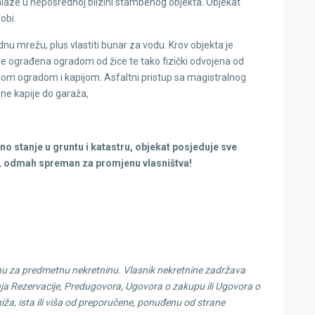
laze u neposrednoj blizini stambenog objekta. Objekat
obi.
dnu mrežu, plus vlastiti bunar za vodu. Krov objekta je
e ograđena ogradom od žice te tako fizički odvojena od
lnom ogradom i kapijom. Asfaltni pristup sa magistralnog
zne kapije do garaža,
 stanje u gruntu i katastru, objekat posjeduje sve
eta, odmah spreman za promjenu vlasništva!
nu za predmetnu nekretninu. Vlasnik nekretnine zadržava
ja Rezervacije, Predugovora, Ugovora o zakupu ili Ugovora o
niža, ista ili viša od preporučene, ponuđenu od strane