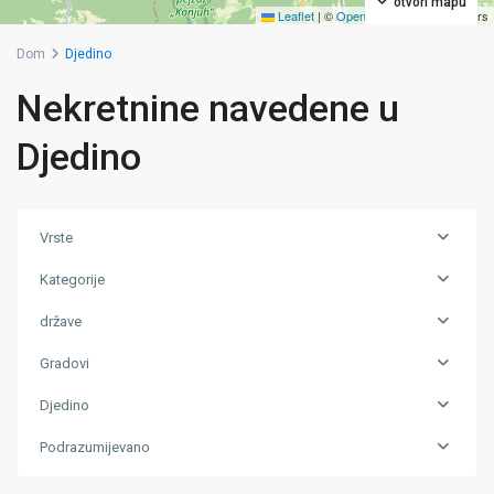
otvori mapu
Leaflet
|
©
OpenStreetMap
contributors
Dom
Djedino
Nekretnine navedene u
Djedino
Vrste
Kategorije
države
Gradovi
Djedino
Podrazumijevano
Djedino
,
Zivinice