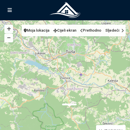
Moja lokacija
Cijeli ekran
Prethodno
Sljedeći