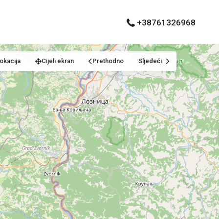
+38761326968
okacija
Cijeli ekran
Prethodno
Sljedeći