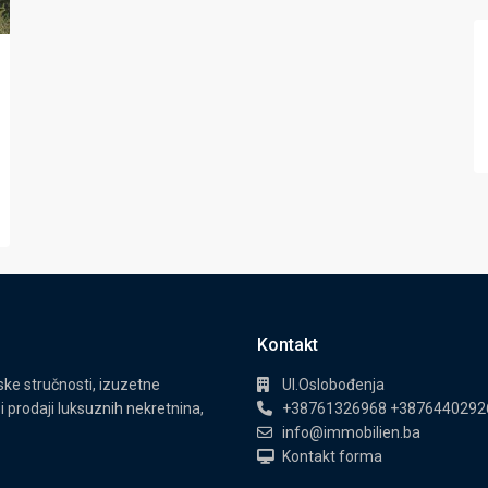
Kontakt
e stručnosti, izuzetne
Ul.Oslobođenja
i prodaji luksuznih nekretnina,
+38761326968 +3876440292
info@immobilien.ba
Kontakt forma