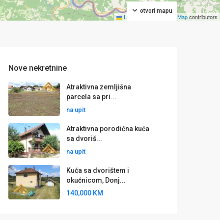
otvori mapu
Leaflet
|
©
OpenStreetMap
contributors
Nove nekretnine
Atraktivna zemljišna
parcela sa pri...
na upit
Atraktivna porodična kuća
sa dvoriš...
na upit
Kuća sa dvorištem i
okućnicom, Donj...
140,000 KM