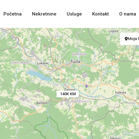
Početna
Nekretnine
Usluge
Kontakt
O nama
Moja l
140K KM