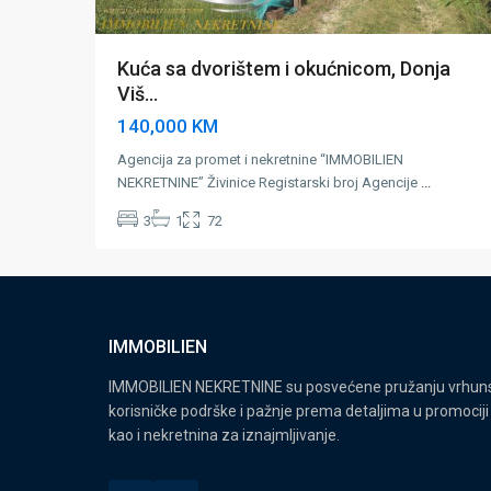
Kuća sa dvorištem i okućnicom, Donja
Viš...
140,000 KM
Agencija za promet i nekretnine “IMMOBILIEN
NEKRETNINE” Živinice Registarski broj Agencije
...
3
1
72
IMMOBILIEN
IMMOBILIEN NEKRETNINE su posvećene pružanju vrhunsk
korisničke podrške i pažnje prema detaljima u promociji 
kao i nekretnina za iznajmljivanje.