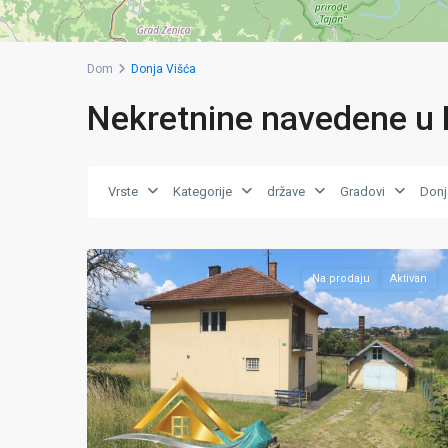
Dom
Donja Višća
Nekretnine navedene u 
Donja
Vrste
Kategorije
države
Gradovi
Donj
Višća
,
27
Zivinice
Na prodaju
Aktivan