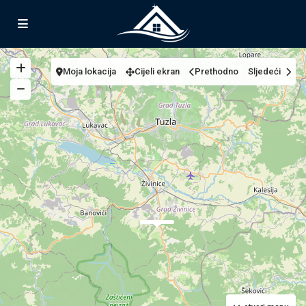
Moja lokacija
Cijeli ekran
Prethodno
Sljedeći