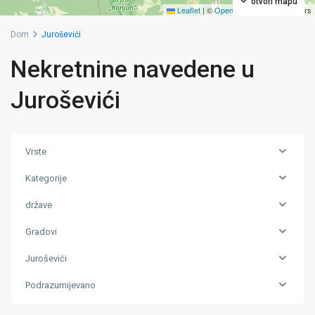
otvori mapu
Leaflet
|
©
OpenStreetMap
contributors
Dom
Juroševići
Nekretnine navedene u
Juroševići
Vrste
Kategorije
države
Gradovi
Juroševići
Podrazumijevano
Juroševići
,
Zivinice