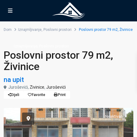
Dom
Iznajmljivanje
,
Poslovni prostori
Poslovni prostor 79 m2, Živinice
,
Iznajmljivanje
Poslovni prostori
Poslovni prostor 79 m2,
Živinice
na upit
Juroševići,
Zivinice
,
Juroševići
Dijeli
Favorite
Print
Neaktivan