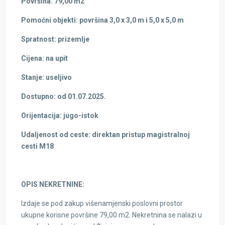
Površina: 79,00 m2
Pomoćni objekti: površina 3,0 x 3,0 m i 5,0 x 5,0 m
Spratnost: prizemlje
Cijena: na upit
Stanje: useljivo
Dostupno: od 01.07.2025.
Orijentacija: jugo-istok
Udaljenost od ceste: direktan pristup magistralnoj
cesti M18
OPIS NEKRETNINE:
Izdaje se pod zakup višenamjenski poslovni prostor
ukupne korisne površine 79,00 m2. Nekretnina se nalazi u