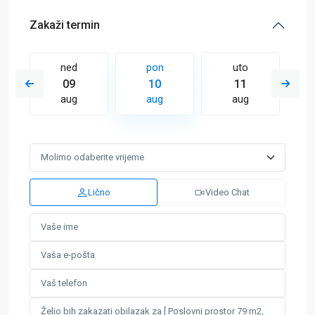
Zakaži termin
ned
pon
uto
09
10
11
aug
aug
aug
Lično
Video Chat