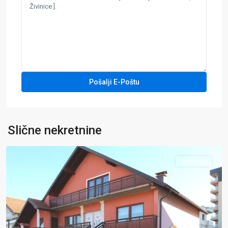
Grad
Živinice
,
Slične nekretnine
Zivinice
Neaktivan