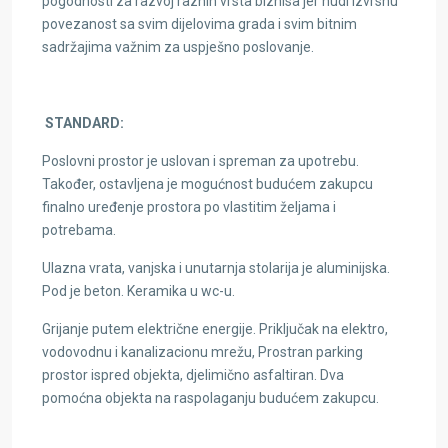
pogodnosti za razvoj raznih vrsta biznisa jer nudi izvrsnu
povezanost sa svim dijelovima grada i svim bitnim
sadržajima važnim za uspješno poslovanje.
STANDARD:
Poslovni prostor je uslovan i spreman za upotrebu.
Također, ostavljena je mogućnost budućem zakupcu
finalno uređenje prostora po vlastitim željama i
potrebama.
Ulazna vrata, vanjska i unutarnja stolarija je aluminijska.
Pod je beton. Keramika u wc-u.
Grijanje putem električne energije. Priključak na elektro,
vodovodnu i kanalizacionu mrežu, Prostran parking
prostor ispred objekta, djelimično asfaltiran. Dva
pomoćna objekta na raspolaganju budućem zakupcu.