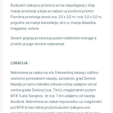
Budućem zakupcu prostora su na raspolaganju i dvije
manje prostorije a koje se nalaze uz poslovni prostor.
Površina prostorija iznosi cca. 3,0 x 3,0 m i cca. 5,0 x 5,0 m,
pogodne za manje kancelarije, biro-e, manja skladišta,
magacine, ostave.
Sistem grijanja prostora je putem električne energije a
prostor je jugo-istočne orijenatcije.
LOKACIJA:
Nekretnina se nalazi na vrlo frekventnoj lokaciji i odlično
cestovno povezanom naselju Juroševići, grad Živinice.
Naselje je samo nekoliko minuta vožnje udaljeno od od
centra grada Živinica (cca. 7 km), magistralnim putem
M18 Tuzla-Sarajevo, te cca. 1 km udaljeno od naselja
Đurđevik. Nekretnina se nalazi neposredno uz magistralni
put M18 te kao takva pruža budućem zakupcu sve