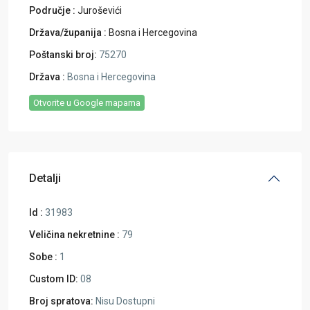
Područje :
Juroševići
Država/županija :
Bosna i Hercegovina
Poštanski broj:
75270
Država :
Bosna i Hercegovina
Otvorite u Google mapama
Detalji
Id :
31983
Veličina nekretnine :
79
Sobe :
1
Custom ID:
08
Broj spratova:
Nisu Dostupni