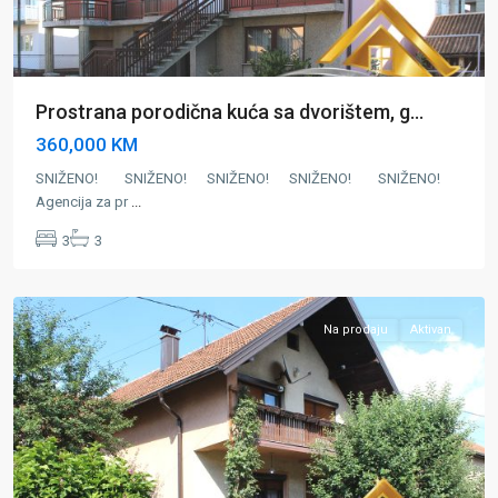
Prostrana porodična kuća sa dvorištem, g...
360,000 KM
SNIŽENO! SNIŽENO! SNIŽENO! SNIŽENO! SNIŽENO!
Agencija za pr
...
Grad
3
3
Živinice
,
Zivinice
Na prodaju
Aktivan