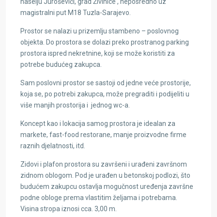
naselju Juroševići, grad Živinice , neposredno uz
magistralni put M18 Tuzla-Sarajevo.
Prostor se nalazi u prizemlju stambeno – poslovnog
objekta. Do prostora se dolazi preko prostranog parking
prostora ispred nekretnine, koji se može koristiti za
potrebe budućeg zakupca.
Sam poslovni prostor se sastoji od jedne veće prostorije,
koja se, po potrebi zakupca, može pregraditi i podijeliti u
više manjih prostorija i jednog wc-a.
Koncept kao i lokacija samog prostora je idealan za
markete, fast-food restorane, manje proizvodne firme
raznih djelatnosti, itd.
Zidovi i plafon prostora su završeni i urađeni završnom
zidnom oblogom. Pod je urađen u betonskoj podlozi, što
budućem zakupcu ostavlja mogučnost uređenja završne
podne obloge prema vlastitim željama i potrebama.
Visina stropa iznosi cca. 3,00 m.