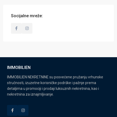
Socijalne mreže:
IMMOBILIEN
IMMOBILIEN NEKRETNINE su posvećene pružanju vrhunske
stručnosti, izuzetne korisničke podrške i pažnje prema
detaljima u promociji i prodaji luksuznih nekretnina, kao i
nekretnina za iznajmljivanje.