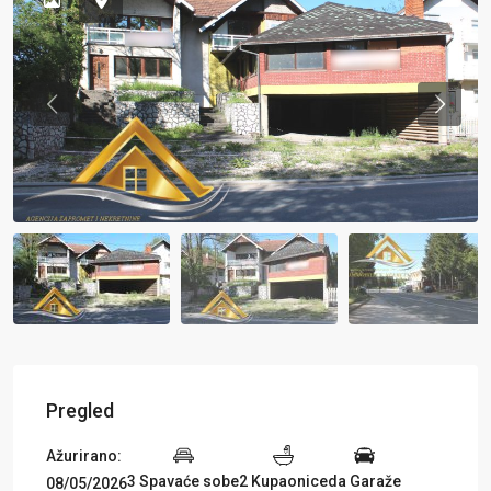
Previous
Previou
Pregled
Ažurirano:
3 Spavaće sobe
2 Kupaonice
da Garaže
08/05/2026