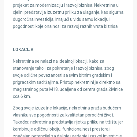
projekat za modernizaciju i razvoj biznisa. Nekretnina u
cjelini predstavlja izuzetnu priliku za ulaganje, kao sigurna
dugoročna investicija, imajući u vidu samu lokaciju i
pogodnosti koje ona nosi za razvoj raznih vrsta biznisa.
LOKACIJA:
Nekretnina se nalazi na idealnoj lokaciji, kako za
stanovanje tako i za pokretanje i razvoj biznisa, zbog
svoje odlične povezanosti sa svim bitnim gradskim i
prigradskim sadržajima. Pristup nekretnini je direktno sa
magistralnog puta M18, udaljena od centra grada Živinice
cca.6 km.
Zbog svoje izuzetne lokacije, nekretnina pruža budućem
vlasniku sve pogodnosti za kvalitetan porodični život.
Također, nekretnina predstavlja rijetku priliku na tržištu jer
kombinuje odličnu lokciju, funkcionalnost prostora i
značajan potencijal za daljnje uređenje i razvoj investicije.