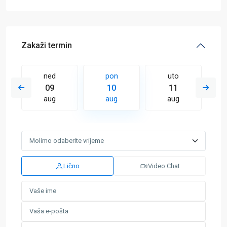
Zakaži termin
ned
pon
uto
09
10
11
aug
aug
aug
Lično
Video Chat