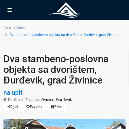
Dom
Kuće
Dva stambeno-poslovna objekta sa dvorištem, Đurđevik, grad Živinice
Na prodaju
Kuće
Dva stambeno-poslovna
objekta sa dvorištem,
Đurđevik, grad Živinice
na upit
Đurđevik, Živinice,
Zivinice
,
Đurđevik
Dijeli
Favorite
Print
Aktivan