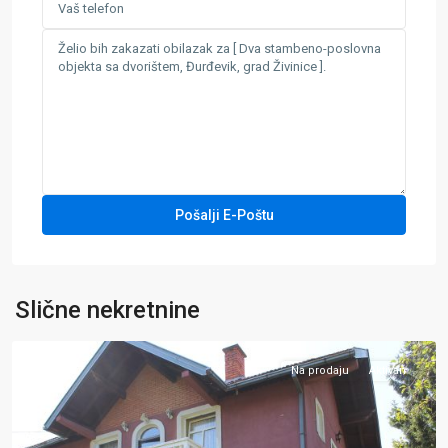
Đurđevik
,
Slične nekretnine
Zivinice
Na prodaju
Aktivan