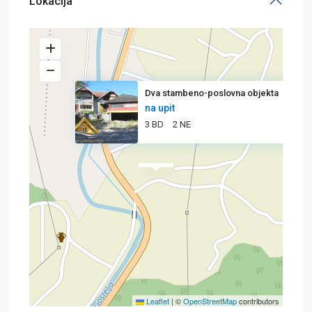
Lokacija
Dva stambeno-poslovna objekta
na upit
3 BD
2 NE
Leaflet
|
©
OpenStreetMap
contributors