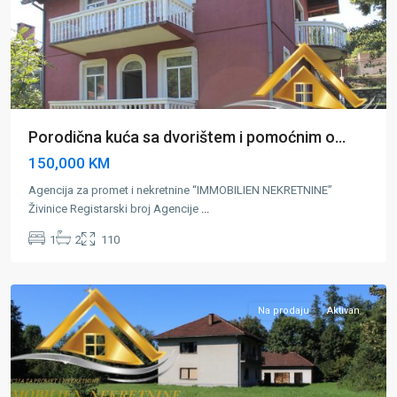
Porodična kuća sa dvorištem i pomoćnim o...
150,000 KM
Agencija za promet i nekretnine “IMMOBILIEN NEKRETNINE”
Živinice Registarski broj Agencije
...
Gornje
1
2
110
Dubrave
,
Zivinice
Na prodaju
Aktivan