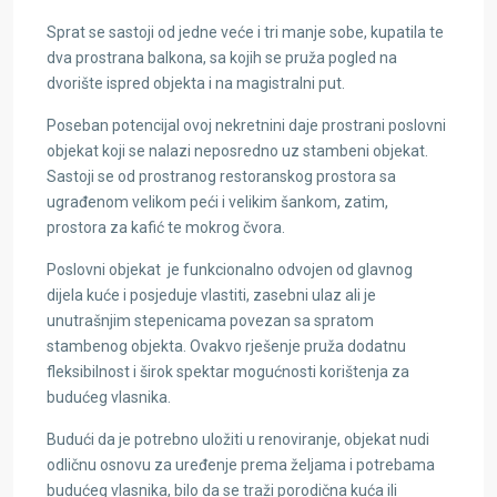
Sprat se sastoji od jedne veće i tri manje sobe, kupatila te
dva prostrana balkona, sa kojih se pruža pogled na
dvorište ispred objekta i na magistralni put.
Poseban potencijal ovoj nekretnini daje prostrani poslovni
objekat koji se nalazi neposredno uz stambeni objekat.
Sastoji se od prostranog restoranskog prostora sa
ugrađenom velikom peći i velikim šankom, zatim,
prostora za kafić te mokrog čvora.
Poslovni objekat je funkcionalno odvojen od glavnog
dijela kuće i posjeduje vlastiti, zasebni ulaz ali je
unutrašnjim stepenicama povezan sa spratom
stambenog objekta. Ovakvo rješenje pruža dodatnu
fleksibilnost i širok spektar mogućnosti korištenja za
budućeg vlasnika.
Budući da je potrebno uložiti u renoviranje, objekat nudi
odličnu osnovu za uređenje prema željama i potrebama
budućeg vlasnika, bilo da se traži porodična kuća ili