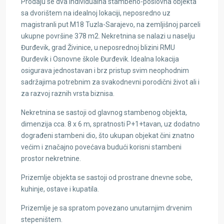
Prodaju se dva individualna stambeno-poslovna objekta
sa dvorištem na idealnoj lokaciji, neposredno uz
magistranli put M18 Tuzla-Sarajevo, na zemljišnoj parceli
ukupne površine 378 m2. Nekretnina se nalazi u naselju
Đurđevik, grad Živinice, u neposrednoj blizini RMU
Đurđevik i Osnovne škole Đurđevik. Idealna lokacija
osigurava jednostavan i brz pristup svim neophodnim
sadržajima potrebnim za svakodnevni porodični život ali i
za razvoj raznih vrsta biznisa.
Nekretnina se sastoji od glavnog stambenog objekta,
dimenzija cca. 8 x 6 m, spratnosti P+1+tavan, uz dodatno
dograđeni stambeni dio, što ukupan objekat čini znatno
većim i značajno povećava budući korisni stambeni
prostor nekretnine.
Prizemlje objekta se sastoji od prostrane dnevne sobe,
kuhinje, ostave i kupatila.
Prizemlje je sa spratom povezano unutarnjim drvenim
stepeništem.