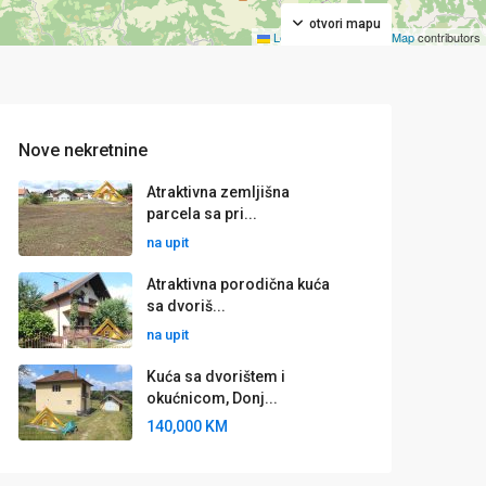
otvori mapu
Leaflet
|
©
OpenStreetMap
contributors
Nove nekretnine
Atraktivna zemljišna
parcela sa pri...
na upit
Atraktivna porodična kuća
sa dvoriš...
na upit
Kuća sa dvorištem i
okućnicom, Donj...
140,000 KM