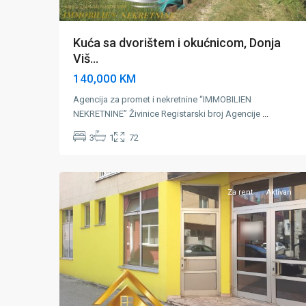
Kuća sa dvorištem i okućnicom, Donja
Viš...
140,000 KM
Agencija za promet i nekretnine “IMMOBILIEN
NEKRETNINE” Živinice Registarski broj Agencije
...
Grad
3
1
72
Živinice
,
20
Zivinice
Za rent
Aktivan