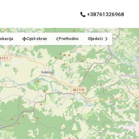
+38761326968
okacija
Cijeli ekran
Prethodno
Sljedeći