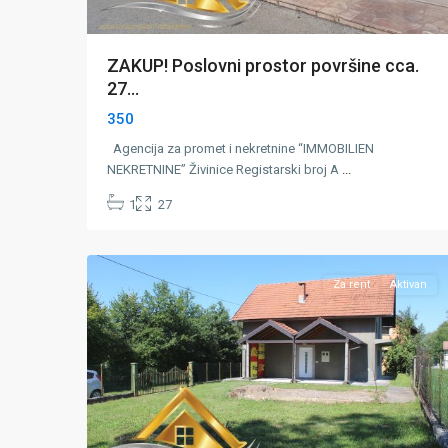
ZAKUP! Poslovni prostor površine cca.
27...
350
Agencija za promet i nekretnine “IMMOBILIEN
NEKRETNINE” Živinice Registarski broj A
...
1
27
Strašanj
,
43
Zivinice
Za rent
Aktivan