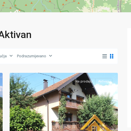
Aktivan
Grad
učja
Podrazumijevano
Živinice
,
23
Zivinice
Na prodaju
Aktivan