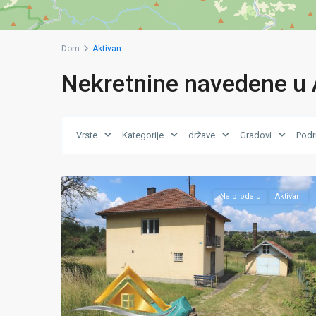
Dom
Aktivan
Nekretnine navedene u 
Donja
Vrste
Kategorije
države
Gradovi
Podr
Višća
,
27
Zivinice
Na prodaju
Aktivan