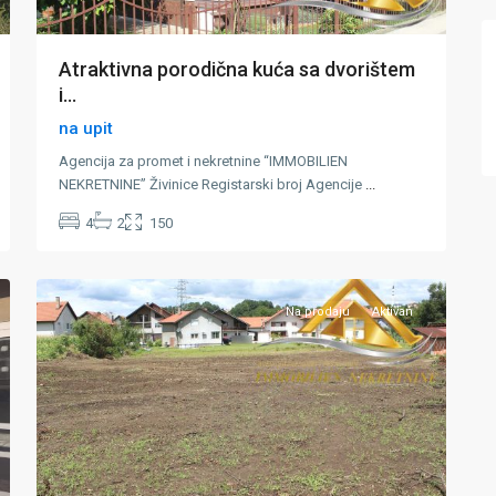
Atraktivna porodična kuća sa dvorištem
i...
na upit
Agencija za promet i nekretnine “IMMOBILIEN
NEKRETNINE” Živinice Registarski broj Agencije
...
4
2
150
Grivice
,
17
Banovići
Na prodaju
Aktivan