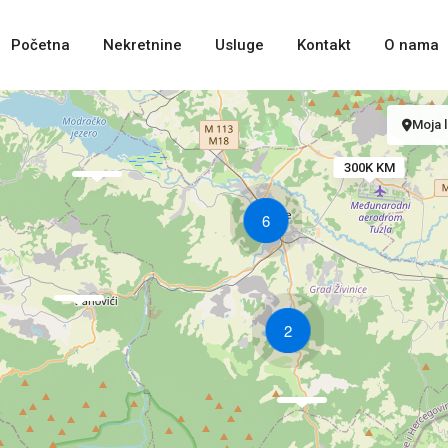
Početna
Nekretnine
Usluge
Kontakt
O nama
Moja l
300K KM
6
2