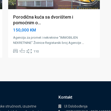
Porodična kuća sa dvorištem i
pomoćnim o...
150,000 KM
Agencija za promet i nekretnine “IMMOBILIEN
NEKRETNINE” Živinice Registarski broj Agencije
...
1
2
110
Kontakt
e stručnosti, izuzetne
Ul.Oslobođenja