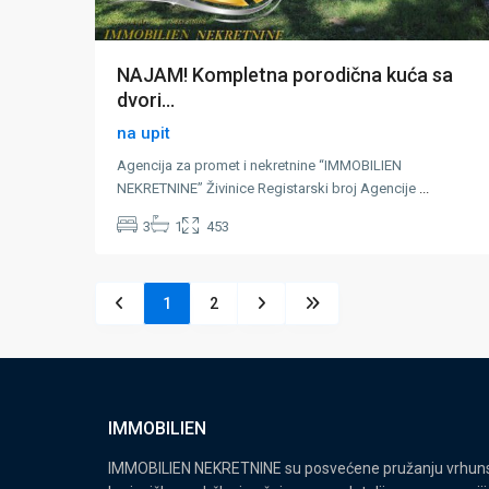
NAJAM! Kompletna porodična kuća sa
dvori...
na upit
Agencija za promet i nekretnine “IMMOBILIEN
NEKRETNINE” Živinice Registarski broj Agencije
...
3
1
453
1
2
IMMOBILIEN
IMMOBILIEN NEKRETNINE su posvećene pružanju vrhunsk