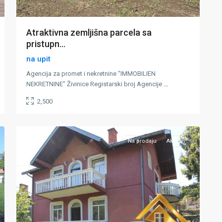
Atraktivna zemljišna parcela sa
pristupn...
na upit
Agencija za promet i nekretnine “IMMOBILIEN
NEKRETNINE” Živinice Registarski broj Agencije
...
2,500
Đurđevik
,
49
Zivinice
Na prodaju
Aktivan